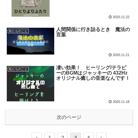
2020.11.22
人間関係に行き詰るとき 魔法の
私たちのこと
言葉
2020.11.21
凄い効果！ ヒーリング/テラピ
私たちのこと
ーのBGMはジャッキーの 432Hz
オリジナル癒しの音楽なんです！
2020.11.18
次のページ
1
2
3
4