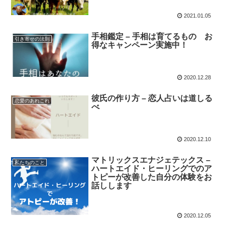
2021.01.05
手相鑑定 – 手相は育てるもの お
引き寄せの法則
得なキャンペーン実施中！
2020.12.28
彼氏の作り方 – 恋人占いは道しる
恋愛のあれこれ
べ
2020.12.10
マトリックスエナジェテックス –
私たちのこと
ハートエイド・ヒーリングでのア
トピーが改善した自分の体験をお
話しします
2020.12.05