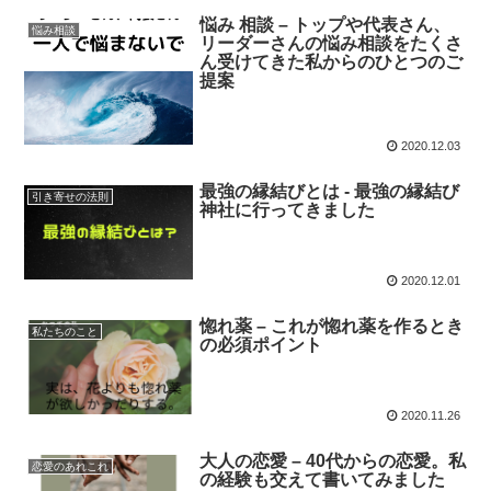
悩み 相談 – トップや代表さん、
悩み相談
リーダーさんの悩み相談をたくさ
ん受けてきた私からのひとつのご
提案
2020.12.03
最強の縁結びとは ‐ 最強の縁結び
引き寄せの法則
神社に行ってきました
2020.12.01
惚れ薬 – これが惚れ薬を作るとき
私たちのこと
の必須ポイント
2020.11.26
大人の恋愛 – 40代からの恋愛。私
恋愛のあれこれ
の経験も交えて書いてみました