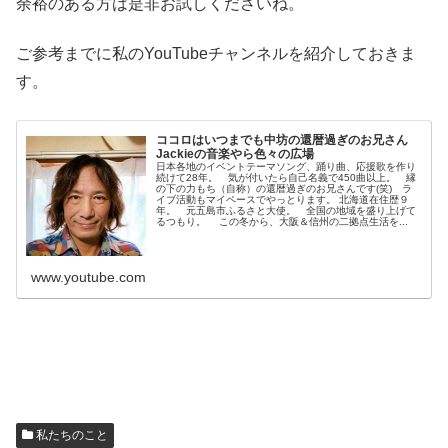
余裕のある方は是非お試しくださいね。
ご参考までに私のYouTubeチャンネルを紹介しておきま
す。
ココロはいつまでも中坊の還暦過ぎのお兄さん
Jackieの音楽やら色々の広場
日本各地のイベントテーマソング、踊り曲、応援歌を作り
続けて28年。 気が付いたら自己名義で450曲以上。 縁
の下の力もち（自称）の還暦過ぎのお兄さんです(笑) ラ
イブ活動もマイペースでやっとります。 北海道在住歴９
年。 元五島市ふるさと大使。 全国の地域を盛り上げて
るつもり。 この冬から、大阪＆信州の二拠点生活を...
www.youtube.com
私たちのこと