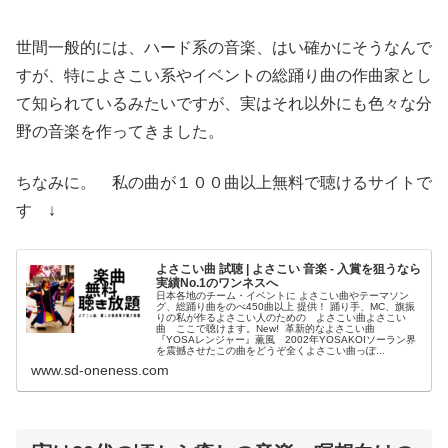
世間一般的には、ハード系の音楽、はい確かにそうなんで
すが、特によさこい系やイベントの総踊り曲の作曲家とし
て知られているみたいですが、実はそれ以外にも色々な分
野の音楽を作ってきました。
ちなみに。 私の曲が１００曲以上無料で聴けるサイトで
す ↓
よさこい曲 試聴 | よさこい 音楽 - 入賞を狙うなら
実績No.1のワンネスへ
日本各地のチーム・イベントに よさこい曲やテーマソン
グ、総踊り曲をのべ450曲以上 提供！ 踊り手、MC、旗振
りの私が作るよさこい人のための よさこい曲よさこい
曲 ここで聴けます。New! 革新的なよさこい曲
『YOSAレンジャー』薫風 2002年YOSAKOIソーラン界
を震撼させたこの曲をどうぞ全くよさこい曲っぽ...
www.sd-oneness.com