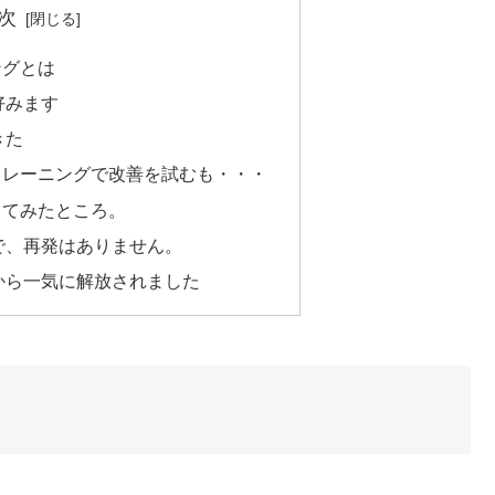
次
ングとは
好みます
きた
トレーニングで改善を試むも・・・
してみたところ。
で、再発はありません。
から一気に解放されました