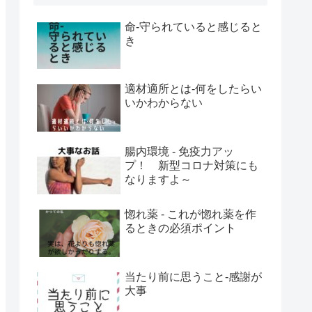
命‐守られていると感じると
き
適材適所とは‐何をしたらい
いかわからない
腸内環境 - 免疫力アッ
プ！ 新型コロナ対策にも
なりますよ～
惚れ薬 - これが惚れ薬を作
るときの必須ポイント
当たり前に思うこと‐感謝が
大事